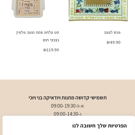
מגש למצה
סט צלחת פסח ומצה מלמין
בצבעי חום
₪
49.90
₪
119.90
תשמישי קדושה מתנות ויודאיקה בני ויוכי
א-ה 09:00-19:30
ו-09:00-14:30
בני
- 0509501282
הפרטיות שלך חשובה לנו
כתובת
: כיכר המייסדים 4 ראשון לציון (ליד הבית כנסת הגדול)