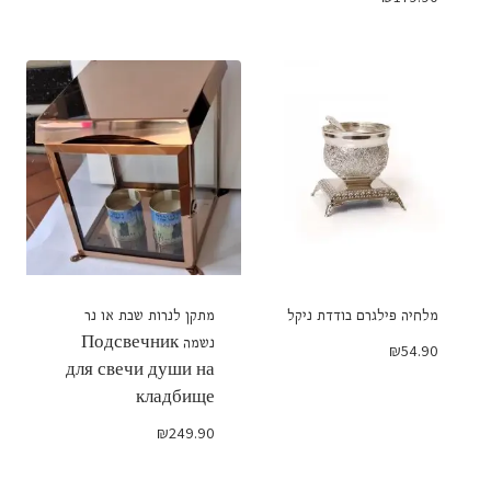
מלחיה פילגרם בודדת ניקל
מתקן לנרות שבת או נר
נשמה Подсвечник
₪
54.90
для свечи души на
кладбище
₪
249.90