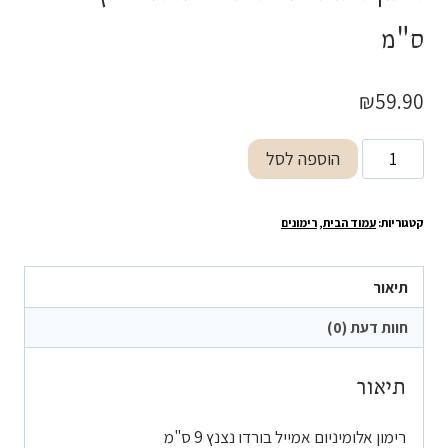
ס"מ
₪
59.90
כמות
הוספה לסל
של
רימון
קטגוריות:
עמוד הבית
,
רימונים
אלומיניום
אמייל
בורדו
תיאור
נצנץ
חוות דעת (0)
9
ס"מ
תיאור
רימון אלומיניום אמייל בורדו נצנץ 9 ס"מ