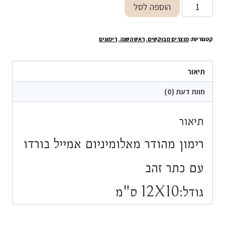
כמות
הוספה לסל
של
רימון
קטגוריות:
מוצרים מבוקשים
,
ראש השנה
,
רימונים
מהודר
מאלומיניום
אמייל
תיאור
בורדו
חוות דעת (0)
עם
כתר
תיאור
זהב
רימון מהודר מאלומיניום אמייל בורדו
עם כתר זהב
גודל:12X10 ס"מ