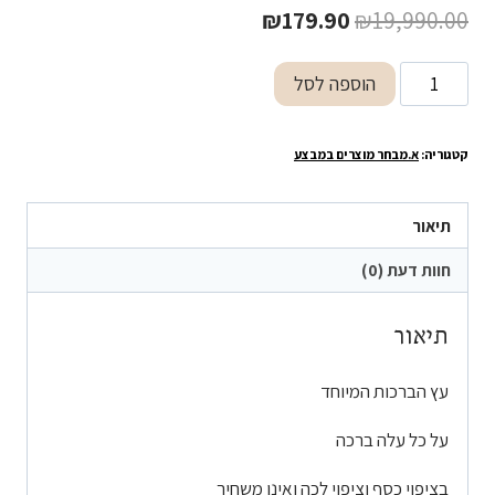
המחיר
המחיר
₪
179.90
₪
19,990.00
המקורי
הנוכחי
כמות
הוספה לסל
היה:
הוא:
של
₪179.90.
₪19,990.00.
עץ
קטגוריה:
א.מבחר מוצרים במבצע
הברכות
המיוחד
תיאור
חוות דעת (0)
תיאור
עץ הברכות המיוחד
על כל עלה ברכה
בציפוי כסף וציפוי לכה ואינו משחיר