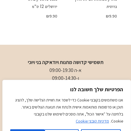
ברוסית
ירושלים 12 ס"מ
₪
9.90
₪
9.90
תשמישי קדושה מתנות ויודאיקה בני ויוכי
א-ה 09:00-19:30
ו-09:00-14:30
בני
- 0509501282
הפרטיות שלך חשובה לנו
כתובת
: כיכר המייסדים 4 ראשון לציון (ליד הבית כנסת הגדול)
אנו משתמשים בקובצי Cookie כדי לשפר את חוויית הגלישה שלך, להציג
תוכן או פרסומות מותאמות אישית ולנתח את תנועת הגולשים באתר.
מדיניות
מדיניות COOKIES
בלחיצה על "אישור הכול", אתה מסכים לשימוש שלנו בקובצי
Cookie.
מדיניות קובצי Cookie
Kadence
© 2026 Judaica Gifts - WordPress Theme by
WP