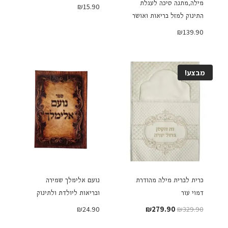
מילה,מתנה סיכה לעגלת
₪
15.90
התינוק למזל בריאות ואושר
₪
139.90
מבצע!
כרית לברית מילה מהודרת
נועם אלימלך שמירה
דמוי עור
ובריאות ליולדת ולתינוק
המחיר
המחיר
₪
24.90
₪
279.90
₪
329.90
המקורי
הנוכחי