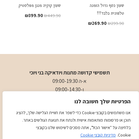
שעון כסף גדול הזמנה
שעון קוקיה מנגן מפלסטיק
טלפונית בלבד!!!
המחיר
המחיר
₪
399.90
₪
449.90
המקורי
הנוכחי
המחיר
המחיר
₪
269.90
₪
299.90
היה:
הוא:
המקורי
הנוכחי
₪399.90.
₪449.90.
היה:
הוא:
₪269.90.
₪299.90.
תשמישי קדושה מתנות ויודאיקה בני ויוכי
א-ה 09:00-19:30
ו-09:00-14:30
בני
- 0509501282
הפרטיות שלך חשובה לנו
כתובת
: כיכר המייסדים 4 ראשון לציון (ליד הבית כנסת הגדול)
אנו משתמשים בקובצי Cookie כדי לשפר את חוויית הגלישה שלך, להציג
תוכן או פרסומות מותאמות אישית ולנתח את תנועת הגולשים באתר.
מדיניות
מדיניות COOKIES
בלחיצה על "אישור הכול", אתה מסכים לשימוש שלנו בקובצי
Cookie.
מדיניות קובצי Cookie
Kadence
© 2026 Judaica Gifts - WordPress Theme by