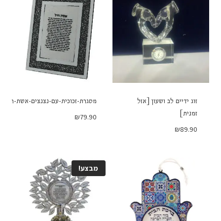
זוג ידיים לב ושעון [אזל
מסגרת-זכוכית-עם-נצנצים-אשת-חיל
זמנית]
₪
79.90
₪
89.90
מבצע!