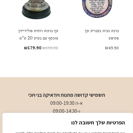
ברכת הבית בעברית עץ
עץ ברכות רוסית פולירייזין
פסיפס
מוכסף עם בסיס 20 ס"מ
המחיר
המחיר
₪
179.90
₪
199.90
₪
49.90
המקורי
הנוכחי
היה:
הוא:
₪179.90.
₪199.90.
תשמישי קדושה מתנות ויודאיקה בני ויוכי
א-ה 09:00-19:30
ו-09:00-14:30
בני
- 0509501282
הפרטיות שלך חשובה לנו
כתובת
: כיכר המייסדים 4 ראשון לציון (ליד הבית כנסת הגדול)