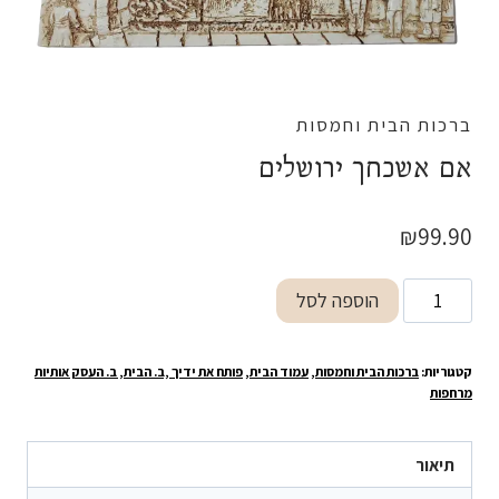
ברכות הבית וחמסות
אם אשכחך ירושלים
₪
99.90
כמות
הוספה לסל
של
אם
קטגוריות:
ברכות הבית וחמסות
,
עמוד הבית
,
פותח את ידיך ,ב. הבית, ב. העסק אותיות
אשכחך
מרחפות
ירושלים
תיאור