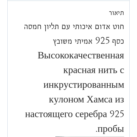
925
תיאור
אמיתי
משובץ
חוט אדום איכותי עם תליון חמסה
כסף 925 אמיתי משובץ
Высококачественная
красная нить с
инкрустированным
кулоном Хамса из
настоящего серебра 925
пробы.